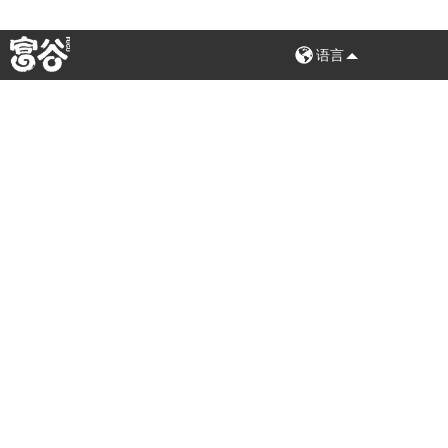
今年会官网登录入口
语言
首页
>
招贤纳士
今年会官网登录入口集团招聘
浏览量：
1133
宣布时间：2024-06-28
今年会官网登录入口建设于1981年，，，，，，，是
一家集水产品种苗繁育、养殖、加工、销售、科研、工业